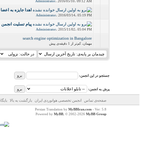
Administrator
،
2016/05/10، 09:12 AM
اهدا جایزه به اعضا
0 رأی - میانگین امتیازات: 0 از 5
Administrator
،
2016/03/14، 05:19 PM
پیام تسلیت انجمن 
0 رأی - میانگین امتیازات: 0 از 5
Administrator
،
2015/11/02، 05:04 PM
search engine optimization in Bangalore
0 رأی - میانگین امتیازات: 0 از 5
مهمان،
کم‌تر از 1 دقیقه‌ی پیش
جستجو در این انجمن:
پرش به انجمن:
صفحه‌ی تماس
انجمن تخصصی هوانوردی ایران
بازگشت به بالا
بایگا
Persian Translation by
MyBBIran.com
- Ver: 5.8
Powered by
MyBB
, © 2002-2026
MyBB Group