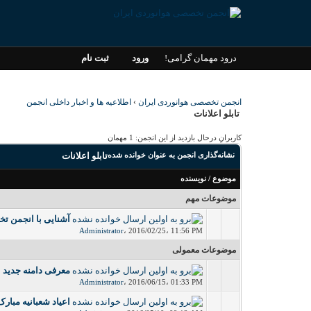
درود مهمان گرامی!
ورود
ثبت نام
انجمن تخصصی هوانوردی ایران
›
اطلاعیه ها و اخبار داخلی انجمن
تابلو اعلانات
کاربرانِ درحال بازدید از این انجمن: 1 مهمان
نشانه‌گذاری انجمن به عنوان خوانده شده
تابلو اعلانات
موضوع
/
نویسنده
موضوعات مهم
آشنایی با انجمن ت
0 رأی - میانگین امتیازات: 0 از 5
Administrator
،
2016/02/25، 11:56 PM
موضوعات معمولی
معرفی دامنه جدید انجمن 
0 رأی - میانگین امتیازات: 0 از 5
Administrator
،
2016/06/15، 01:33 PM
اعیاد شعبانیه مبارک
0 رأی - میانگین امتیازات: 0 از 5