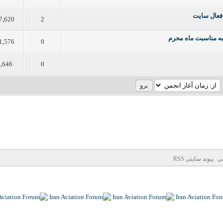
 فعال سایت
7,620
2
1
2
3
4
5
به مناسبت ماه محرم
1,576
0
1
2
3
4
5
4,646
0
1
2
3
4
5
نی
پیوند سایتی RSS