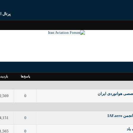
پرتال ا
پاسخ‌ها
بازدید‌ه
خصصی هوانوردی ایران
2,569
0
1
2
3
4
5
IAF.aero
4,151
0
1
2
3
4
5
 باد
1,565
0
1
2
3
4
5