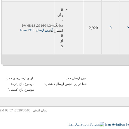
0
رأی
-
میانگین
2016/04/24، 08:18 PM
12,920
0
امتیازات:
آخرین ارسال
:
Nima1985
0
از
5
بدون ارسال جدید‌
دارای ارسال‌های جدید‌
شما در این انجمن ارسال داشته‌اید
موضوع داغ (تازه‌)
موضوع داغ (قدیمی)
زمان کنونی:
2026/08/06، 02:57 PM