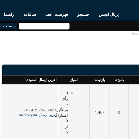
پرتال انجمن
جستجو
فهرست اعضا
سالنامه
راهنما
پاسخ‌ها
بازدید‌ها
امتیاز
آخرین ارسال
[
صعودی
]
0
رأی
-
میانگین
2025/08/11، 04:21 PM
1,467
0
امتیازات:
آخرین ارسال
:
mehdialyani
0
از
5