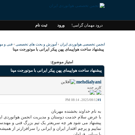
درود مهمان گرامی!
ورود
ثبت نام
انجمن تخصصی هوانوردی ایران
›
آموزش و بحث های تخصصی
›
فنی و م
پیشنهاد ساخت هواپیمای پهن پیکر ایرانی با موتورجت مپنا
امتیاز موضوع:
پیشنهاد ساخت هواپیمای پهن پیکر ایرانی با موتورجت مپنا
mehdialyani
کاربر جدید
2025/08/12، 08:14 PM
#1
به نام خداوند بخشنده مهربان
با عرض سلام خدمت دوستان و مدیریت انجمن هوانوردی ای
پیشنهاد می شود هر چه سریعتر یک تیم بزرگ فنی و مهند
نماییم و پرچم اقتدار ایران و ایرانی را سرافزارتر از همیشه 
با سپاس فراوان